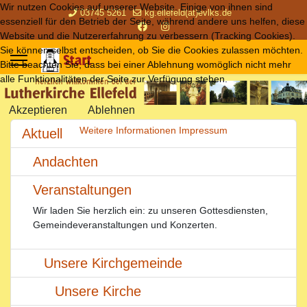
Wir nutzen Cookies auf unserer Website. Einige von ihnen sind
03745 5261
kg.ellefeld(at)evlks.de
essenziell für den Betrieb der Seite, während andere uns helfen, diese
Website und die Nutzererfahrung zu verbessern (Tracking Cookies).
Sie können selbst entscheiden, ob Sie die Cookies zulassen möchten.
Bitte beachten Sie, dass bei einer Ablehnung womöglich nicht mehr
alle Funktionalitäten der Seite zur Verfügung stehen.
Akzeptieren
Ablehnen
Weitere Informationen
Impressum
Aktuell
Andachten
Veranstaltungen
Wir laden Sie herzlich ein: zu unseren Gottesdiensten,
Gemeindeveranstaltungen und Konzerten.
Unsere Kirchgemeinde
Unsere Kirche