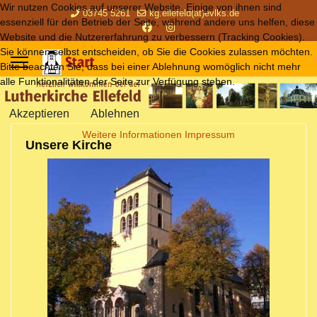
Wir nutzen Cookies auf unserer Website. Einige von ihnen sind
03745 5261
kg.ellefeld(at)evlks.de
essenziell für den Betrieb der Seite, während andere uns helfen, diese
Website und die Nutzererfahrung zu verbessern (Tracking Cookies).
Sie können selbst entscheiden, ob Sie die Cookies zulassen möchten.
Bitte beachten Sie, dass bei einer Ablehnung womöglich nicht mehr
alle Funktionalitäten der Seite zur Verfügung stehen.
Akzeptieren
Ablehnen
Weitere Informationen
Impressum
Unsere Kirche