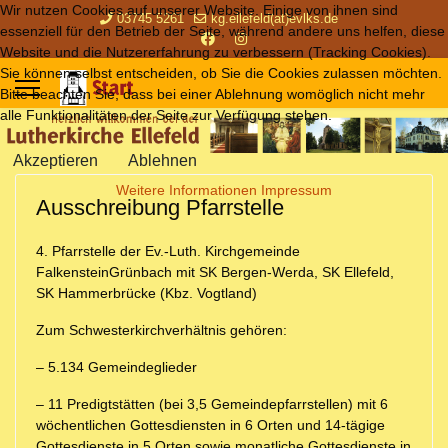
Wir nutzen Cookies auf unserer Website. Einige von ihnen sind
03745 5261
kg.ellefeld(at)evlks.de
essenziell für den Betrieb der Seite, während andere uns helfen, diese
Website und die Nutzererfahrung zu verbessern (Tracking Cookies).
Sie können selbst entscheiden, ob Sie die Cookies zulassen möchten.
Bitte beachten Sie, dass bei einer Ablehnung womöglich nicht mehr
alle Funktionalitäten der Seite zur Verfügung stehen.
Akzeptieren
Ablehnen
Weitere Informationen
Impressum
Ausschreibung Pfarrstelle
4. Pfarrstelle der Ev.-Luth. Kirchgemeinde
FalkensteinGrünbach mit SK Bergen-Werda, SK Ellefeld,
SK Hammerbrücke (Kbz. Vogtland)
Zum Schwesterkirchverhältnis gehören:
– 5.134 Gemeindeglieder
– 11 Predigtstätten (bei 3,5 Gemeindepfarrstellen) mit 6
wöchentlichen Gottesdiensten in 6 Orten und 14-tägige
Gottesdienste in 5 Orten sowie monatliche Gottesdienste in