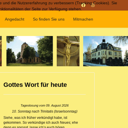
te und die Nutzererfahrung zu verbessern (Tracking Cookies). Sie
ktionalitäten der Seite zur Verfügung stehen.
Angedacht
So finden Sie uns
Mitmachen
Gottes Wort für heute
Tageslosung vom
09. August 2026
10. Sonntag nach Trinitatis (Israelsonntag)
Siehe, was ich früher verkündigt habe, ist
gekommen. So verkündige ich auch Neues; ehe
denn es sprosst, lasse ich’s euch hören.