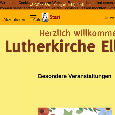
Wir nutzen Cookies auf unserer Website. Einige von ihnen sind essenzi
03745 5261
kg.ellefeld(at)evlks.de
können selbst entscheiden, ob Sie die Cookies zulassen möchten. Bitte
Unser
Akzeptieren
Ablehnen
Besondere Veranstaltungen