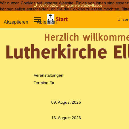
Wir nutzen Cookies auf unserer Website. Einige von ihnen sind essenzi
03745 5261
kg.ellefeld(at)evlks.de
können selbst entscheiden, ob Sie die Cookies zulassen möchten. Bitte
Unser
Akzeptieren
Ablehnen
Veranstaltungen
Termine für
09. August 2026
16. August 2026