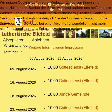
Wir nutzen Cookies auf unserer Website. Einige von ihnen sind
03745 5261
kg.ellefeld(at)evlks.de
essenziell für den Betrieb der Seite, während andere uns helfen, diese
Website und die Nutzererfahrung zu verbessern (Tracking Cookies).
Sie können selbst entscheiden, ob Sie die Cookies zulassen möchten.
Bitte beachten Sie, dass bei einer Ablehnung womöglich nicht mehr
alle Funktionalitäten der Seite zur Verfügung stehen.
Akzeptieren
Ablehnen
Veranstaltungen
Weitere Informationen
Impressum
Termine für
08 August 2026 - 23 August 2026
10:00
Gottesdienst (Ellefeld)
09. August 2026
10:00
Gottesdienst (Ellefeld)
16. August 2026
18:00
Junge Gemeinde
18. August 2026
10:00
Gottesdienst (Ellefeld)
23. August 2026