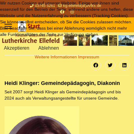
Wir nutzen Cookies auf unserer Website. Einige von ihnen sind
03745 5261
kg.ellefeld(at)evlks.de
essenziell für den Betrieb der Seite, während andere uns helfen, diese
Website und die Nutzererfahrung zu verbessern (Tracking Cookies).
Sie können selbst entscheiden, ob Sie die Cookies zulassen möchten.
Bitte beachten Sie, dass bei einer Ablehnung womöglich nicht mehr
alle Funktionalitäten der Seite zur Verfügung stehen.
Akzeptieren
Ablehnen
Weitere Informationen
Impressum
Heidi Klinger: Gemeindepädagogin, Diakonin
Seit 2007 sorgt Heidi Klinger als Gemeindepädagogin und bis
2024 auch als Verwaltungsangestellte für unsere Gemeinde.