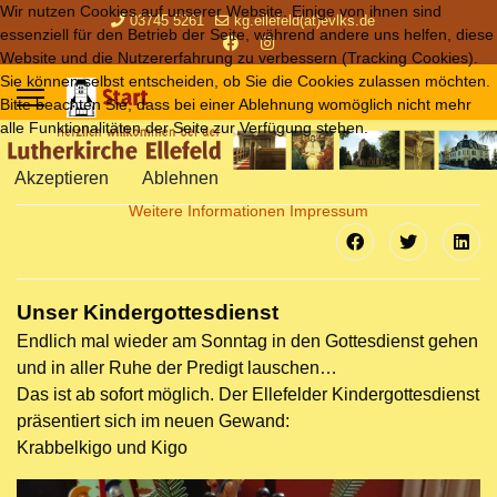
Wir nutzen Cookies auf unserer Website. Einige von ihnen sind
03745 5261
kg.ellefeld(at)evlks.de
essenziell für den Betrieb der Seite, während andere uns helfen, diese
Website und die Nutzererfahrung zu verbessern (Tracking Cookies).
Sie können selbst entscheiden, ob Sie die Cookies zulassen möchten.
Bitte beachten Sie, dass bei einer Ablehnung womöglich nicht mehr
alle Funktionalitäten der Seite zur Verfügung stehen.
Akzeptieren
Ablehnen
Weitere Informationen
Impressum
Unser Kindergottesdienst
Endlich mal wieder am Sonntag in den Gottesdienst gehen
und in aller Ruhe der Predigt lauschen…
Das ist ab sofort möglich. Der Ellefelder Kindergottesdienst
präsentiert sich im neuen Gewand:
Krabbelkigo und Kigo