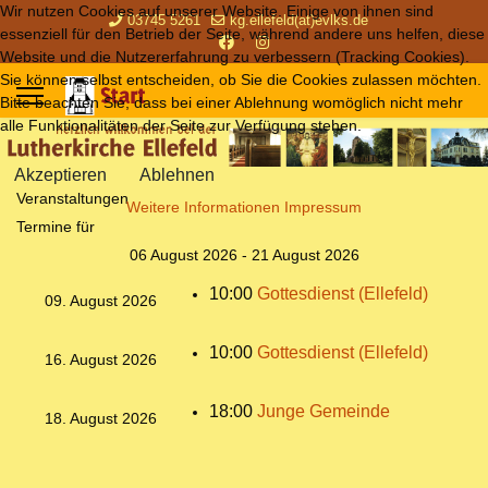
Wir nutzen Cookies auf unserer Website. Einige von ihnen sind
03745 5261
kg.ellefeld(at)evlks.de
essenziell für den Betrieb der Seite, während andere uns helfen, diese
Website und die Nutzererfahrung zu verbessern (Tracking Cookies).
Sie können selbst entscheiden, ob Sie die Cookies zulassen möchten.
Bitte beachten Sie, dass bei einer Ablehnung womöglich nicht mehr
alle Funktionalitäten der Seite zur Verfügung stehen.
Akzeptieren
Ablehnen
Veranstaltungen
Weitere Informationen
Impressum
Termine für
06 August 2026 - 21 August 2026
10:00
Gottesdienst (Ellefeld)
09. August 2026
10:00
Gottesdienst (Ellefeld)
16. August 2026
18:00
Junge Gemeinde
18. August 2026