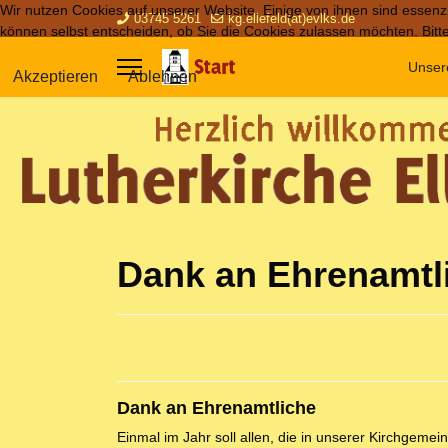
Wir nutzen Cookies auf unserer Website. Einige von ihnen sind essenzi
03745 5261
kg.ellefeld(at)evlks.de
können selbst entscheiden, ob Sie die Cookies zulassen möchten. Bitte
Unser
Akzeptieren
Ablehnen
Dank an Ehrenamtl
Dank an Ehrenamtliche
Einmal im Jahr soll allen, die in unserer Kirchgemei