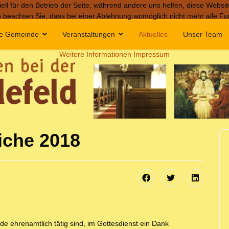
ell für den Betrieb der Seite, während andere uns helfen, diese Websi
 beachten Sie, dass bei einer Ablehnung womöglich nicht mehr alle Fun
e Gemeinde
Veranstaltungen
Aktuelles
Unser Team
Weitere Informationen
Impressum
iche 2018
nde ehrenamtlich tätig sind, im Gottesdienst ein Dank