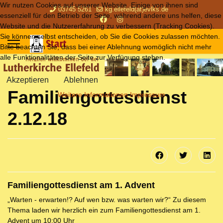
Wir nutzen Cookies auf unserer Website. Einige von ihnen sind
03745 5261
kg.ellefeld(at)evlks.de
essenziell für den Betrieb der Seite, während andere uns helfen, diese
Website und die Nutzererfahrung zu verbessern (Tracking Cookies).
Sie können selbst entscheiden, ob Sie die Cookies zulassen möchten.
Bitte beachten Sie, dass bei einer Ablehnung womöglich nicht mehr
alle Funktionalitäten der Seite zur Verfügung stehen.
Akzeptieren
Ablehnen
Familiengottesdienst
Weitere Informationen
Impressum
2.12.18
Familiengottesdienst am 1. Advent
„Warten - erwarten!? Auf wen bzw. was warten wir?“ Zu diesem
Thema laden wir herzlich ein zum Familiengottesdienst am 1.
Advent um 10:00 Uhr