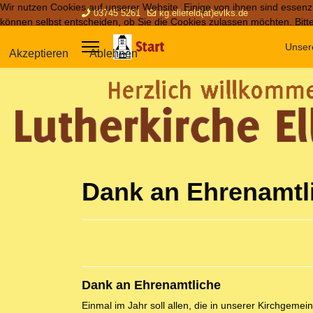
Wir nutzen Cookies auf unserer Website. Einige von ihnen sind essenzi
03745 5261
kg.ellefeld(at)evlks.de
können selbst entscheiden, ob Sie die Cookies zulassen möchten. Bitte
Unser
Akzeptieren
Ablehnen
Dank an Ehrenamtl
Dank an Ehrenamtliche
Einmal im Jahr soll allen, die in unserer Kirchgemei